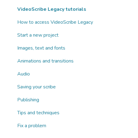
Images, text and fonts
Business subscriptions
VideoScribe Legacy tutorials
Animations and transitions
Partnering with Sparkol
How to access VideoScribe Legacy
Audio
Start a new project
AI tools
Images, text and fonts
Publishing
Animations and transitions
Fix a problem
Audio
Saving your scribe
Publishing
Tips and techniques
Fix a problem