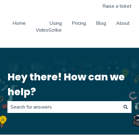
Raise a ticket
Home
Using
Pricing
Blog
About
VideoScribe
Hey there! How can we
help?
There are no suggestions because the search field is 