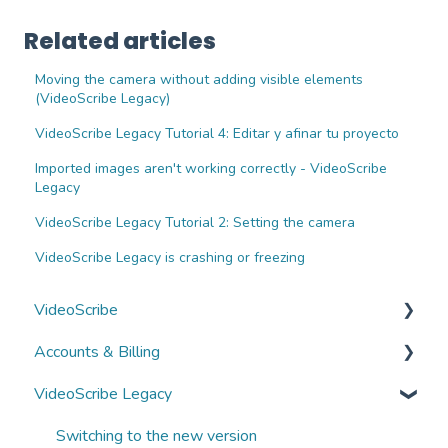
Related articles
Moving the camera without adding visible elements
(VideoScribe Legacy)
VideoScribe Legacy Tutorial 4: Editar y afinar tu proyecto
Imported images aren't working correctly - VideoScribe
Legacy
VideoScribe Legacy Tutorial 2: Setting the camera
VideoScribe Legacy is crashing or freezing
VideoScribe
Accounts & Billing
VideoScribe tutorials
VideoScribe Legacy
How to access VideoScribe
Managing your account
Start a new project
Subscriptions and payments
Switching to the new version